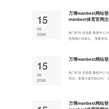
头，照旧不禁埋怨谈：“老总，
万博manbext网站
15
manbext体育官网
06
热门栏目 自选股 数据中心 行
2026
息每股0.03港元。 海量资讯
万博manbext网站
15
热门栏目 自选股 数据中心 
06
范式）签署计谋互助公约。 
2026
子”+“数据智能”的深度交
控，或镶嵌智能算法栽种来回
万博manbext网