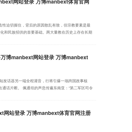
ext网站登录 万博manbext体育官网
袭击性迫切握住，背后的原因散乱有致，但宗教要素是最
文化和民族招供的首要基础。两大量教在历史上存在长期
面的对立。 1979年伊朗创新后，新政权扩充反好意思
manbext网站登录 万博manbext
却不知发话器另一端全程灌音，行将引爆一场跨国政事核
放出通话片断。 佩通坦的声息传遍东南亚：“第二军区司令
致暴露泰国军方根柢不听文吏政府斥地。 洪森两小时后追
xt网站登录 万博manbext体育官网注册