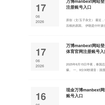
万博manbext网站
17
注册账号入口
06
原创（文/玉子杂文） 最近
2026
压根的原因。 伊朗是什叶
的意志时势相反，况且以色列
反以政策，息交了与以色列的社
万博manbext网站
17
体育官网注册账号入
06
2025年6月15日半夜，
2026
爆。 一、9分30秒灌音：
本辛便是个疯子！ 他是政府
加“补刀”。 他甩出17分钟圆善
现金万博manbext
16
账号入口
06