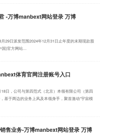
 -万博manbext网站登录 万博
8月29日派发范围2024年12月31日止年度的末期现款股
国)官方网站...
anbext体育官网注册账号入口
年6月18日，公司与第四范式（北京）本领有限公司（第四
，基于两边的业务上风及本领身手，聚首激动“宇宙模
新诈欺场景，举例勾通供应链图谱与动态风险建模优化风
售业务-万博manbext网站登录 万博