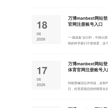
很简便，好比拆家一般，上一
合计累，更别说要戳穿它。 于
万博manbext网站
18
官网注册账号入口
06
“一级战备”运行时，中国火
2026
制的科学家们不曾猜度，这个
达屏幕上出现颠倒波动。 两
宾以东海域。 好意思军作战室
万博manbext网站
17
体育官网注册账号入
06
特朗普喊话以伊停战，这契约
2026
日，好意思国总统特朗普在
特朗普切身给卡塔尔的苍老塔
就在特朗普发讯息前几个钟头