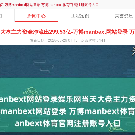
亿-万博manbext网站登录 万博manbext体育官网注册账号入口
们
新闻中心
工程案例
荣誉资质
大盘主力资金净流出299.53亿-万博manbext网站登录 
发布日期：2026-06-29 01:15 点击次数：141