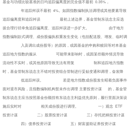
基金与功绩比较基准的日均追踪偏离度的完全值不最初 0.35%，
年追踪舛误不最初 4%。如因指数编制执法调理或其他要素导致
追踪偏离度和追踪舛误 最初上述边界，基金管制东说念主应选
拔合理行径幸免追踪偏离度、追踪舛误进一步扩大。 由于地方
指数编制款式调理、成份股偏执权重发生变化（包括配送股、增发、临时调
入及调出成份股等）的原因，或因基金的申购和赎回等对本基金
追踪地方指数的服从 可能带来影响时，或因某些额外情况导致
流动性不实时，或其他原因导致无法有用复 制和追踪地方指数
时，基金管制东说念主不错对投资组合管制进行妥贴变通和调理，奋发降
低追踪舛误。 若是地方指数成份股发生昭着负面事件
面对退市风险，且指数编制机构暂未作出调理 主要投资计谋 的，基金管
制东说念主应当按照基金份额捏有东说念主利益优先原则，履行里面决策设
施后实时对 相关成份股进行调理。 一）观念 ETF
投资计谋 二）股票投资计谋 三）存托把柄投资计谋
四）债券投资计谋 五）财富援助证券投资计谋