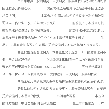
币市集用具、股指期货、国债期货、股票期权以及法律法例或中
国证监会允许基金投 资的其他金融用具（但须合乎中国证监会
相关法例） 。 本基金将根据法律法例的法例参与融资和转融
通证券出借业务。改日在法律法例允许 的前提下，本基金可根
据相关法律法例法例参与融券业务。 如法律法例或监管机构以
后允许基金投资其他品种（包括但不限于股指期权等金融衍 生
品） ，基金管制东说念主在履行妥贴设施后，不错将其纳入投资边界。
基金的投资组合比例为：本基金投资于观念 ETF 的财富比例不
低于基金财富净值的 的现款或到期日在一年以内的政府债券投
资比例不低于基金财富净值的 5%，其中现款 不包括结算备付
金、存出保证金、应收申购款等。股指期货、国债期货、股票期权及
其他金融用具的投资比例依照法律法例或监管机构的法例践诺。
若是法律法例对该比例条款有变更的，基金管制东说念主在履行
妥贴设施后，本基金的投资 比例相应调理。 本基金
的地方指数：中证全指目田现款流指数 在正常市集情况下，本