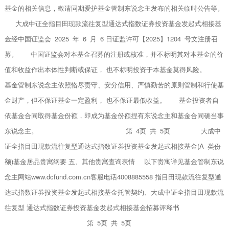
基金的相关信息，敬请同期爱护基金管制东说念主发布的相关临时公告等。
大成中证全指目田现款流往复型通达式指数证券投资基金发起式相接基
金经中国证监会 2025 年 6 月 6 日证监许可【2025】1204 号文注册召
募。 中国证监会对本基金召募的注册或核准，并不标明其对本基金的价
值和收益作出本体性判断或保证， 也不标明投资于本基金莫得风险。
基金管制东说念主依照恪尽责守、安分信用、严慎勤苦的原则管制和行使基
金财产，但不保证基金一定盈利， 也不保证最低收益。 基金投资者自
依基金合同取得基金份额，即成为基金份额捏有东说念主和基金合同确当事
东说念主。 第 4页 共 5页 大成中
证全指目田现款流往复型通达式指数证券投资基金发起式相接基金(A 类份
额)基金居品贵寓纲要 五、其他贵寓查询表情 以下贵寓详见基金管制东说
念主网站www.dcfund.com.cn客服电话4008885558 指目田现款流往复型通
达式指数证券投资基金发起式相接基金托管契约、大成中证全指目田现款流
往复型 通达式指数证券投资基金发起式相接基金招募评释书
第 5页 共 5页