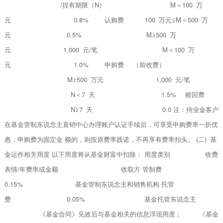
/捏有期限（N） M＜100 万
元 0.8% 认购费 100 万元≤M＜500 万
元 0.5% M≥500 万
元 1,000 元/笔 M＜100 万
元 1.0% 申购费 （前收费）
M≥500 万元 1,000 元/笔
N＜7 天 1.5% 赎回费
N≥7 天 0.0 注：待业金客户
在基金管制东说念主直销中心办理账户认证手续后，可享受申购费率一折优
惠，申购费为固定金 额的，则按原费率践诺，不再享有费率扣头。 (二) 基
金运作相关用度 以下用度将从基金财富中扣除： 用度类别 收费
表情/年费率或金额 收取方 管制费
0.15% 基金管制东说念主和销售机构 托管
费 0.05% 基金托管东说念主
《基金合同》见效后与基金相关的信息浮现用度； 《基金