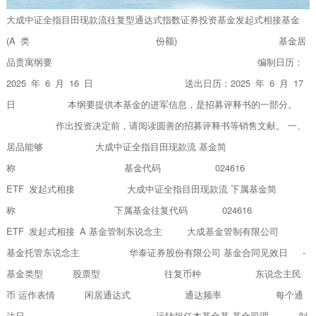
大成中证全指目田现款流往复型通达式指数证券投资基金发起式相接基金
(A 类 份额) 基金居
品贵寓纲要 编制日历：
2025 年 6 月 16 日 送出日历：2025 年 6 月 17
日 本纲要提供本基金的进军信息，是招募评释书的一部分。
作出投资决定前，请阅读圆善的招募评释书等销售文献。 一、
居品能够 大成中证全指目田现款流 基金简
称 基金代码 024616
ETF 发起式相接 大成中证全指目田现款流 下属基金简
称 下属基金往复代码 024616
ETF 发起式相接 A 基金管制东说念主 大成基金管制有限公司
基金托管东说念主 华泰证券股份有限公司 基金合同见效日 -
基金类型 股票型 往复币种 东说念主民
币 运作表情 闲居通达式 通达频率 每个通
达日 运转担任本基金基 基金司理 刘