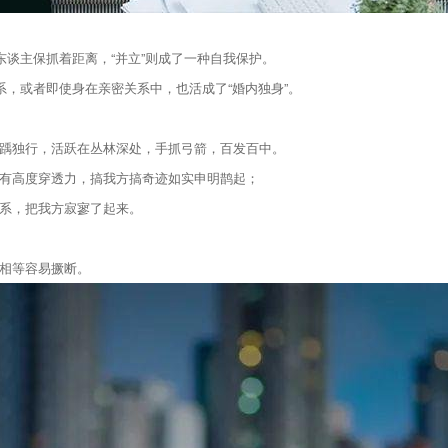
东谈主保抓着距离，“并立”则成了一种自我保护。
系，或者即使身在亲密关系中，也活成了“婚内独身”。
踽独行，活跃在丛林深处，手抓弓箭，百发百中。
有高度穿透力，搞我方搞奇迹如实申明鹊起；
系，把我方寂寥了起来。
相等容易撅断。