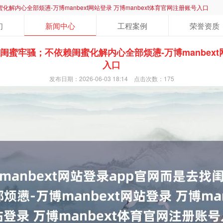
化解内心全部烦懑-万博manbext网站登录 万博manbext体育官网注册账号入口
们
新闻中心
工程案例
荣誉资质
找闺蜜牢骚；不依赖闺蜜化解内心全部烦懑-万博manbext
入口
发布日期：2026-06-03 18:14 点击次数：175