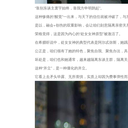
“靠别东谈主寰宇始终，靠我方申明鹊起”。
这种惨痛的“醒觉”一出来，与天下的信任就被冲破了，与
是以，融会+创伤的双重影响，会让咱们刻意隔离亲密关
荣格觉得，这是因为内心的“处女女神原型”被激活了。
在希腊听说中，处女女神的典型代表是阿尔忒弥斯，她踽
公正是，咱们领有了她的特色，聚焦自我、聚焦办法，具
坏处是，咱们也和她通常，越来越隔离东谈主群，隔离关
这种“并立”，是一种僵化的并立。
它看上去矛头毕露、无所畏惧，实质上却因为费事弹性而