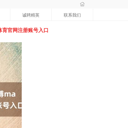
诚聘精英
联系我们
xt体育官网注册账号入口