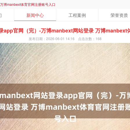
录 万博manbext体育官网注册账号入口
们
新闻中心
工程案例
荣誉资质
登录app官网（完）-万博manbext网站登录 万博manbe
发布日期：2026-06-01 14:16 点击次数：168