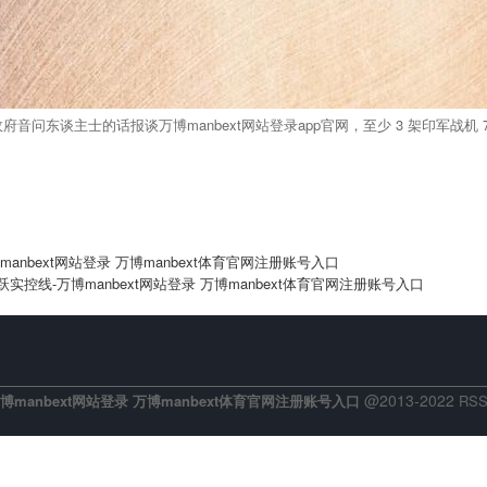
府音问东谈主士的话报谈万博manbext网站登录app官网，至少 3 架印军战
manbext网站登录 万博manbext体育官网注册账号入口
跃实控线-万博manbext网站登录 万博manbext体育官网注册账号入口
@2013-2022
博manbext网站登录 万博manbext体育官网注册账号入口
RS