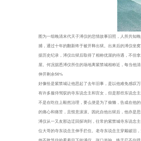
图为一组晚清末代天子溥仪的悲情故事旧照，人所共知晚清
捕，通过十年的翻新终于被开释出狱。出来后的溥仪坐窝
据历史纪录，溥仪出狱后取得了相称优渥的待遇，不但拿
屋。何况据悉溥仪所住的场地离紫禁城相称近，每当他清
伸开剩余56%
好像恰是紫禁城让他思起了去年旧事，是以他难免感叹万
有许多服侍驾驭的寺东说念主和宫女，但是那些东说念主
不是在吃住上毅然治理，要么便是为了偷懒，告成在他的
的痛心和痛苦，且恨意滚滚。因此自他出狱后，他亦是思
溥仪从一又友那边迂回探询到，往常的紫禁城寺东说念主
位大哥的寺东说念主伸手拦住。老寺东说念主穿戴破旧，
他不敢笃信的看着目下的溥仪，张口半响，终于忍不住呼吁