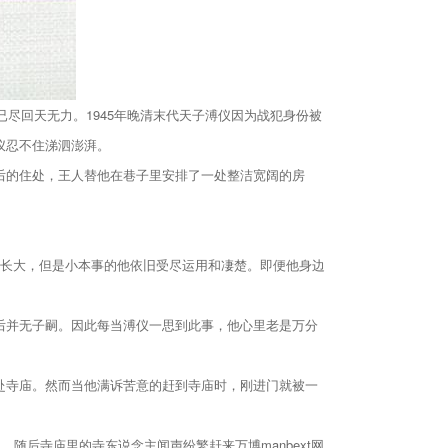
尽回天无力。1945年晚清末代天子溥仪因为战犯身份被
仪忍不住涕泗澎湃。
后的住处，王人替他在巷子里安排了一处整洁宽阔的房
里长大，但是小本事的他依旧受尽运用和凄楚。即便他身边
后并无子嗣。因此每当溥仪一思到此事，他心里老是万分
赴寺庙。然而当他满诉苦意的赶到寺庙时，刚进门就被一
随后寺庙里的寺东说念主闻声纷繁赶来万博manbext网