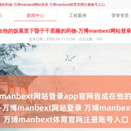
的药物-万博manbext网站登录 万博manbext体育官网注册账号入口
们
新闻中心
工程案例
荣誉资质
成在他的饭菜里下昏于千里睡的药物-万博manbext网站登录
发布日期：2026-05-11 12:56 点击次数：163