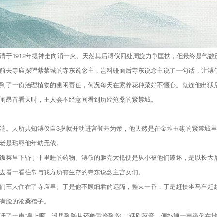
于1912年提神走向消一火。天然其后溥仪四处周旋力争匡扶，但最终是气数已
前去寺庙探望紫禁城的寺东说念主，岂料碰面后寺东说念主说了一句话，让溥
到了一份治理植物的幽闲责任，何况每天在家养花种菜好不惬心。就连他出狱
闲昂首看天时，王人会不经意间看到历经沧桑的紫禁城。
端。人所共知溥仪自3岁就开动进宫登基为帝，他天然是在金堆玉砌的紫禁城
老是玷辱他年幼无依。
饭菜里下昏于千里睡的药物。溥仪的躯壳大抵便是从小被他们破坏，是以长大
去看一看往常与我方所有生存的寺东说念主宫女们。
们王人住在了寺庙里。于是他不顾细君的远隔，整束一番，于是赶快坐马车赶
满脸的沧桑褶子。
了一声“皇上啊，没思到随从还能重逢到您！”话刚落音，便扑通一声跪倒在地，