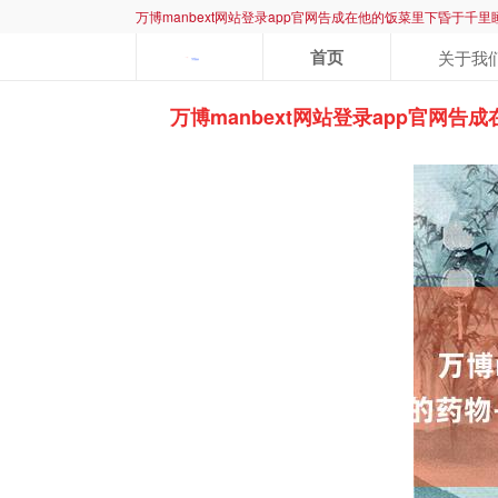
万博manbext网站登录app官网告成在他的饭菜里下昏于千里睡
首页
关于我
万博manbext网站登录app官网告